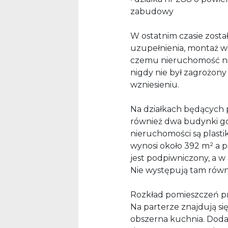
zabudowy
W ostatnim czasie zost
uzupełnienia, montaż w
czemu nieruchomość ni
nigdy nie był zagrożony
wzniesieniu.
Na działkach będących 
również dwa budynki g
nieruchomości są plast
wynosi około 392 m² a 
jest podpiwniczony, a w
Nie występują tam równi
Rozkład pomieszczeń pr
Na parterze znajdują si
obszerna kuchnia. Dodat