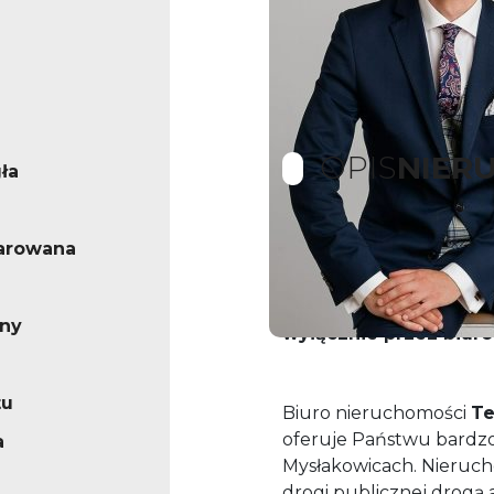
OPIS
NIER
ła
arowana
Oferta sprzedawana 
Prosimy o nieprzyjeż
nieruchomość oraz u
rny
wyłącznie przez biuro
tu
Biuro nieruchomości
Te
oferuje Państwu bardzo
a
Mysłakowicach. Nieruc
drogi publicznej drogą 