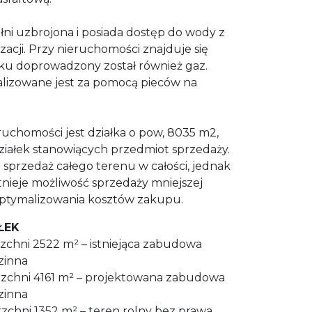
ni uzbrojona i posiada dostęp do wody z
lizacji. Przy nieruchomości znajduje się
ku doprowadzony został również gaz.
lizowane jest za pomocą pieców na
homości jest działka o pow, 8035 m2,
 działek stanowiących przedmiot sprzedaży.
sprzedaż całego terenu w całości, jednak
stnieje możliwość sprzedaży mniejszej
optymalizowania kosztów zakupu.
ŁEK
erzchni 2522 m² – istniejąca zabudowa
zinna
erzchni 4161 m² – projektowana zabudowa
zinna
erzchni 1352 m² – teren rolny bez prawa