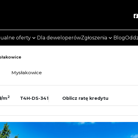
ualne oferty
Dla deweloperów
Zgłoszenia
Blog
Oddz
słakowice
ż
Mysłakowice
2
ł/m
T4H-DS-341
Oblicz ratę kredytu