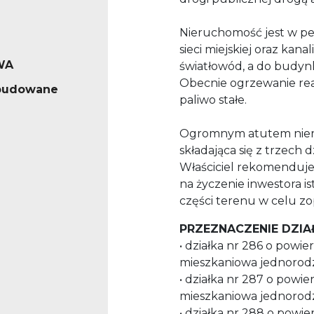
Nieruchomość jest w peł
sieci miejskiej oraz kana
WA
światłowód, a do budyn
Obecnie ogrzewanie rea
abudowane
paliwo stałe.
Ogromnym atutem nieruc
składająca się z trzech
Właściciel rekomenduje 
na życzenie inwestora i
części terenu w celu z
PRZEZNACZENIE DZIA
• działka nr 286 o powi
mieszkaniowa jednorod
• działka nr 287 o powi
mieszkaniowa jednorod
• działka nr 288 o powi