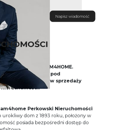
Napisz wiadomość
UCHOMOŚCI
wyłącznie przez TEAM4HOME.
dżanie samodzielnie pod
szanowanie warunków sprzedaży
 nieruchomości.
am4home Perkowski Nieruchomości
 urokliwy dom z 1893 roku, położony w
homość posiada bezpośredni dostęp do
asfaltową.