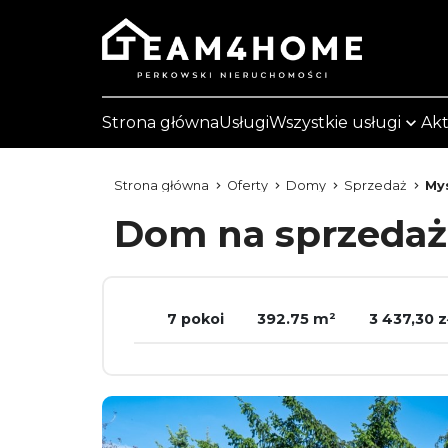
Strona główna
Usługi
Wszystkie usługi
Akt
Strona główna
Oferty
Domy
Sprzedaż
My
Dom na sprzeda
7 pokoi
392.75 m²
3 437,30 z