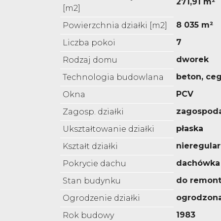
271,91 m²
[m2]
8 035 m²
Powierzchnia działki [m2]
7
Liczba pokoi
dworek
Rodzaj domu
beton, ceg
Technologia budowlana
PCV
Okna
zagospod
Zagosp. działki
płaska
Ukształtowanie działki
nieregula
Kształt działki
dachówka
Pokrycie dachu
do remon
Stan budynku
ogrodzon
Ogrodzenie działki
1983
Rok budowy