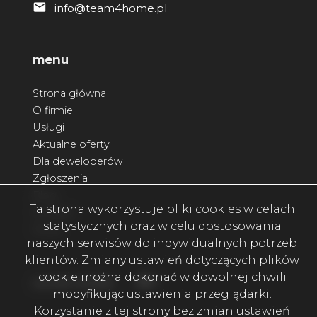
info@team4home.pl
menu
Strona główna
O firmie
Usługi
Aktualne oferty
Dla deweloperów
Zgłoszenia
Blog
Ta strona wykorzystuje pliki cookies w celach
Kontakt
statystycznych oraz w celu dostosowania
Rodo
naszych serwisów do indywidualnych potrzeb
klientów. Zmiany ustawień dotyczących plików
cookie można dokonać w dowolnej chwili
Facebook
Facebook
social media
modyfikując ustawienia przeglądarki.
Korzystanie z tej strony bez zmian ustawień