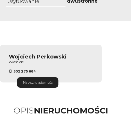
dwustronne
Usytuowanie
Wojciech Perkowski
Właściciel
502 275 684
Napisz wiadomość
OPIS
NIERUCHOMOŚCI