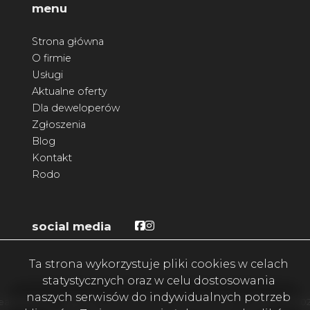
menu
Strona główna
O firmie
Usługi
Aktualne oferty
Dla deweloperów
Zgłoszenia
Blog
Kontakt
Rodo
Facebook
Facebook
social media
Ta strona wykorzystuje pliki cookies w celach
statystycznych oraz w celu dostosowania
naszych serwisów do indywidualnych potrzeb
eam4Home - najlepiej oceniane biuro nieruchomości w okolicy. © 20