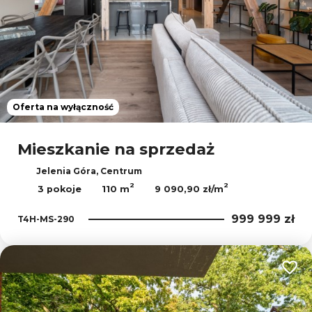
Oferta na wyłączność
Mieszkanie na sprzedaż
Jelenia Góra, Centrum
2
2
3 pokoje
110 m
9 090,90 zł/m
999 999 zł
T4H-MS-290
Dodaj