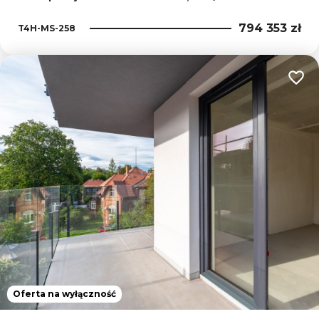
794 353 zł
T4H-MS-258
Dodaj
Oferta na wyłączność