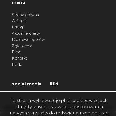
menu
Strona główna
O firmie
Usługi
Aktualne oferty
Dla deweloperów
Zgłoszenia
Blog
Kontakt
Rodo
Facebook
Facebook
social media
Ta strona wykorzystuje pliki cookies w celach
statystycznych oraz w celu dostosowania
eam4Home - najlepiej oceniane biuro nieruchomości w okolicy. © 20
naszych serwisów do indywidualnych potrzeb