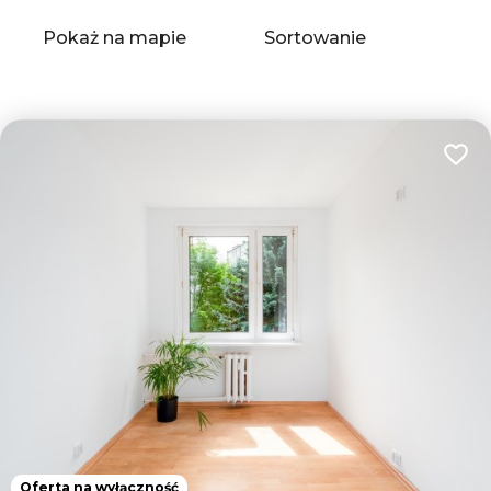
+
−
Pokaż na mapie
Sortowanie
tabela
list
Dodaj
5
Oferta na wyłączność