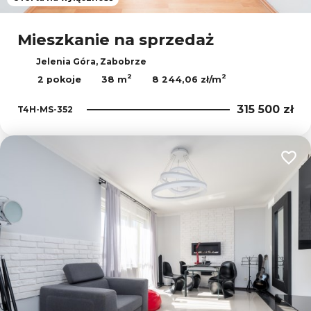
Leaflet
|
© OpenMapTiles
© OpenStreetMap contributors
Mieszkanie na sprzedaż
Jelenia Góra, Zabobrze
2
2
2 pokoje
38 m
8 244,06 zł/m
315 500 zł
T4H-MS-352
Dodaj