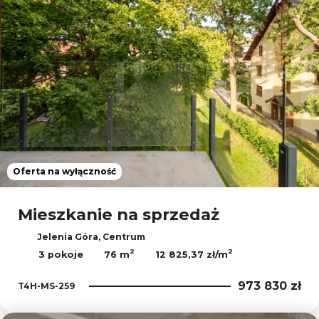
Oferta na wyłączność
Mieszkanie na sprzedaż
Jelenia Góra, Centrum
2
2
3 pokoje
76 m
12 825,37 zł/m
973 830 zł
T4H-MS-259