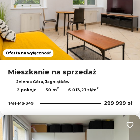
Oferta na wyłączność
Mieszkanie na sprzedaż
Jelenia Góra, Jagniątków
2
2
2 pokoje
50 m
6 013,21 zł/m
299 999 zł
T4H-MS-349
Dodaj