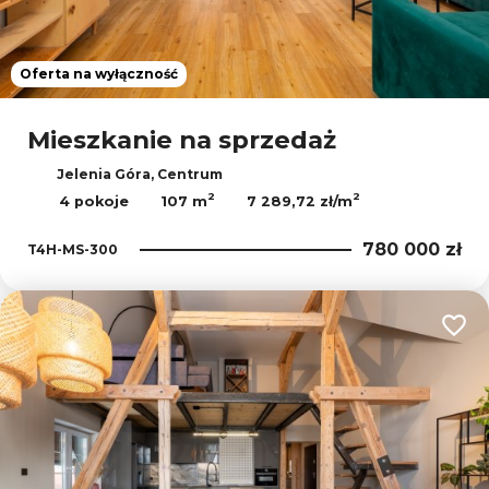
Oferta na wyłączność
Mieszkanie na sprzedaż
Jelenia Góra, Centrum
2
2
4 pokoje
107 m
7 289,72 zł/m
780 000 zł
T4H-MS-300
Dodaj