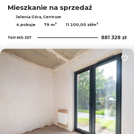
Mieszkanie na sprzedaż
Jelenia Góra, Centrum
2
2
4 pokoje
79 m
11 200,00 zł/m
881 328 zł
T4H-MS-257
Dodaj