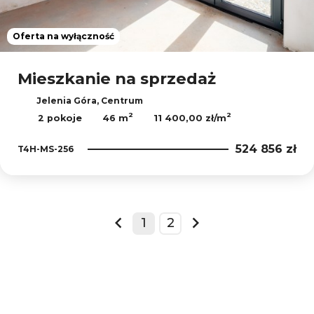
Oferta na wyłączność
Mieszkanie na sprzedaż
Jelenia Góra, Centrum
2
2
2 pokoje
46 m
11 400,00 zł/m
524 856 zł
T4H-MS-256
1
2
prev
next