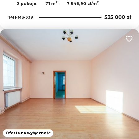
2
2
2 pokoje
71 m
7 546,90 zł/m
535 000 zł
T4H-MS-339
Dodaj
Oferta na wyłączność