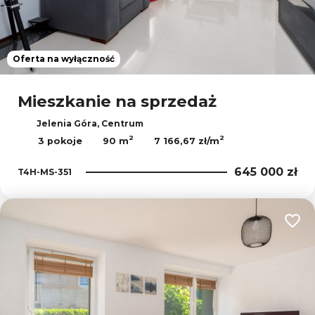
Oferta na wyłączność
Mieszkanie na sprzedaż
Jelenia Góra, Centrum
2
2
3 pokoje
90 m
7 166,67 zł/m
645 000 zł
T4H-MS-351
Dodaj