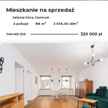
Mieszkanie na sprzedaż
Jelenia Góra, Centrum
2
2
4 pokoje
88 m
3 636,36 zł/m
320 000 zł
T4H-MS-320
Dodaj