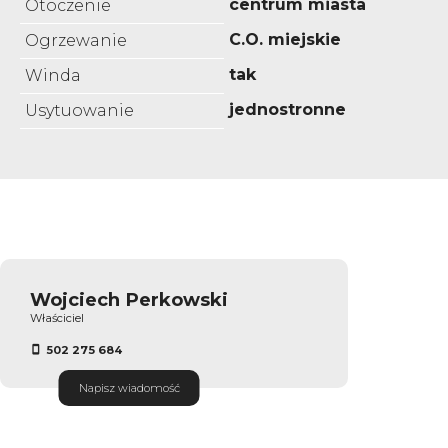
centrum miasta
Otoczenie
C.O. miejskie
Ogrzewanie
tak
Winda
jednostronne
Usytuowanie
Wojciech Perkowski
Właściciel
502 275 684
Napisz wiadomość