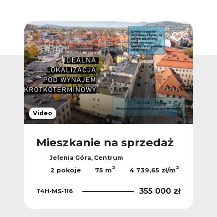
Dodaj do ulubionych
Dodaj do ulub
Video
Ofer
ż
Mieszkanie na sprzedaż
M
Jelenia Góra, Centrum
2
2
2
/m
2 pokoje
75 m
4 739,65 zł/m
 zł
355 000 zł
T4H-MS-116
T4H