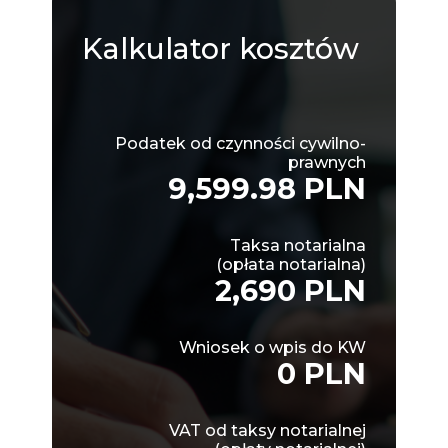
Kalkulator
kosztów
Podatek od czynności cywilno-
prawnych
9,599.98 PLN
Taksa notarialna
(opłata notarialna)
2,690 PLN
Wniosek o wpis do KW
0 PLN
VAT od taksy notarialnej