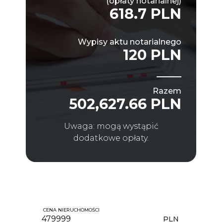
(opłaty notarialnej)
618.7 PLN
Wypisy aktu notarialnego
120 PLN
Razem
502,627.66 PLN
Uwaga: mogą wystąpić
dodatkowe opłaty.
CENA NIERUCHOMOŚCI
PLN