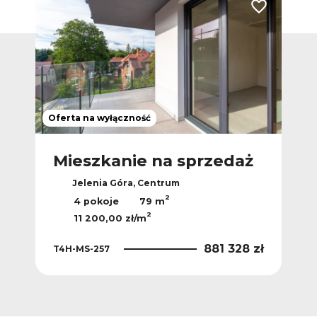
Dodaj do ulubionych
Dodaj do ulub
Oferta na wyłączność
Ofer
ż
Mieszkanie na sprzedaż
M
Jelenia Góra, Centrum
2
4 pokoje
79 m
2
11 200,00 zł/m
 zł
881 328 zł
T4H-MS-257
T4H