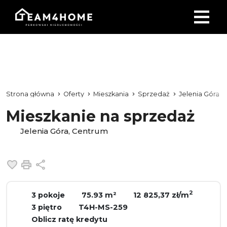
Strona główna
Oferty
Mieszkania
Sprzedaż
Jelenia Góra
Mieszkanie na sprzedaż
Jelenia Góra, Centrum
Dodaj do ulubionych
Drukuj
Udostępnij
2
3 pokoje
75.93 m²
12 825,37 zł/m
3 piętro
T4H-MS-259
Oblicz ratę kredytu